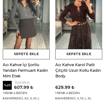
SEPETE EKLE
SEPETE EKLE
Acı Kahve İçi Şortlu
Acı Kahve Karol Patlı
Yandan Fermuarlı Kadın
Çıtçıtlı Uzun Kollu Kadın
Mini Etek
Body
759.99 ₺
%
20
607.99 ₺
629.99 ₺
1 RENK 4 BEDEN
1 RENK 4 BEDEN
KAHVERENGİ, XS, S, M, L
KAHVERENGİ, S, M, L, XL