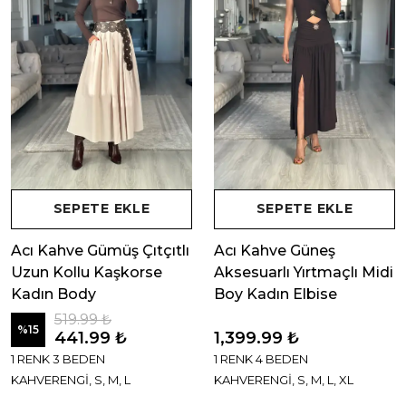
SEPETE EKLE
SEPETE EKLE
Acı Kahve Gümüş Çıtçıtlı
Acı Kahve Güneş
Uzun Kollu Kaşkorse
Aksesuarlı Yırtmaçlı Midi
Kadın Body
Boy Kadın Elbise
519.99 ₺
%
15
441.99 ₺
1,399.99 ₺
1 RENK 3 BEDEN
1 RENK 4 BEDEN
KAHVERENGİ, S, M, L
KAHVERENGİ, S, M, L, XL