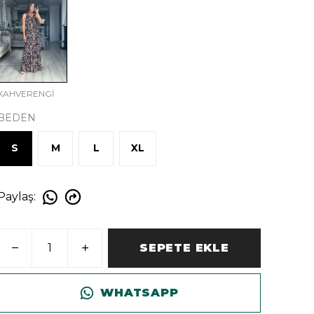
KAHVERENGİ
BEDEN
S
M
L
XL
Paylaş
:
SEPETE EKLE
WHATSAPP