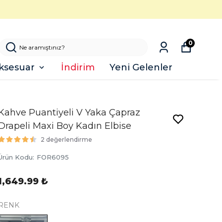
0
ksesuar
İndirim
Yeni Gelenler
Kahve Puantiyeli V Yaka Çapraz
Drapeli Maxi Boy Kadın Elbise
2 değerlendirme
Ürün Kodu
:
FOR6095
1,649.99 ₺
RENK