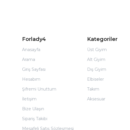
Forlady4
Kategoriler
Anasayfa
Üst Giyim
Arama
Alt Giyim
Giriş Sayfası
Dış Giyim
Hesabım
Elbiseler
Şifremi Unuttum
Takım
İletişim
Aksesuar
Bize Ulaşın
Sipariş Takibi
Mesafeli Satış Sözleşmesi