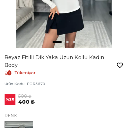
Beyaz Fitilli Dik Yaka Uzun Kollu Kadın
Body
Tükeniyor
Ürün Kodu
:
FOR5670
500 ₺
%
20
400 ₺
RENK