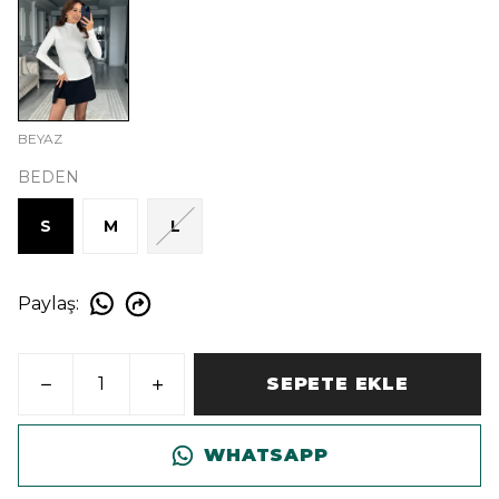
BEYAZ
BEDEN
S
M
L
Paylaş
:
SEPETE EKLE
WHATSAPP