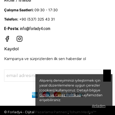
Avcılar / İstanbul
Çalışma Saatleri:
09:30 - 17:30
Telefon:
+90 (537) 325 43 31
E-Posta
:
info@forlady4.com
Kaydol
Kampanya ve sürprizlerden ilk sen haberdar ol
Alışveriş deneyiminizi iyileştirmek için
yasal düzenlemelere uygun çerezler
(cookies) kullanıyoruz. Detaylı bilgiye
Gizlilik ve Çerez Politikası
sayfamızdan
erişebilirsiniz.
Anladım
© Forlady4 - Dijital Pazarlama Partneri | Tohum Medya™