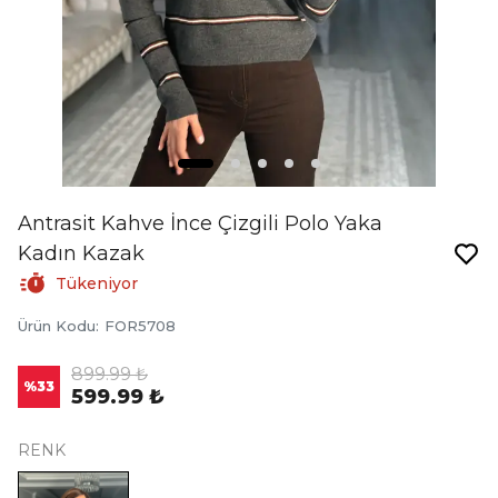
Antrasit Kahve İnce Çizgili Polo Yaka
Kadın Kazak
Tükeniyor
Ürün Kodu
:
FOR5708
899.99 ₺
%
33
599.99 ₺
RENK