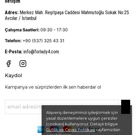
İletişim
Adres:
Merkez Mah. Reşitpaşa Caddesi Mahmutoğlu Sokak No:25
Avcılar / İstanbul
Çalışma Saatleri:
09:30 - 17:30
Telefon:
+90 (537) 325 43 31
E-Posta
:
info@forlady4.com
Kaydol
Kampanya ve sürprizlerden ilk sen haberdar ol
Alışveriş deneyiminizi iyileştirmek için
yasal düzenlemelere uygun çerezler
(cookies) kullanıyoruz. Detaylı bilgiye
Gizlilik ve Çerez Politikası
sayfamızdan