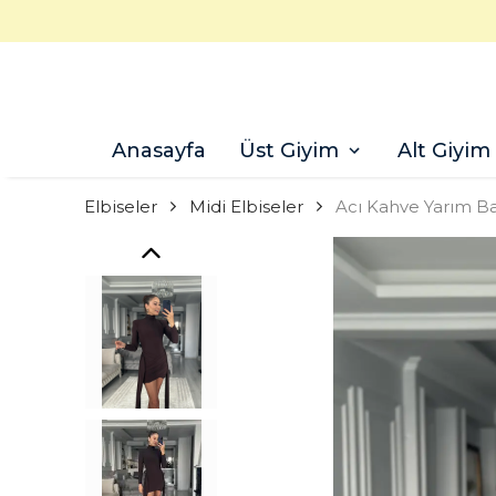
Anasayfa
Üst Giyim
Alt Giyim
Elbiseler
Midi Elbiseler
Acı Kahve Yarım Bal