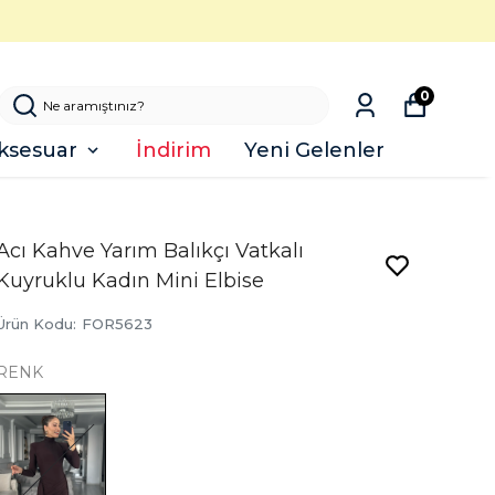
0
ksesuar
İndirim
Yeni Gelenler
Acı Kahve Yarım Balıkçı Vatkalı
Kuyruklu Kadın Mini Elbise
Ürün Kodu
:
FOR5623
RENK