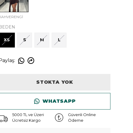
KAHVERENGİ
BEDEN
XS
S
M
L
Paylaş
:
STOKTA YOK
WHATSAPP
5000 TL ve Üzeri
Güvenli Online
Ücretsiz Kargo
Ödeme