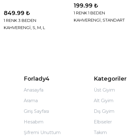
199.99 ₺
849.99 ₺
1 RENK 1 BEDEN
KAHVERENGİ, STANDART
1 RENK 3 BEDEN
KAHVERENGİ, S, M, L
Forlady4
Kategoriler
Anasayfa
Üst Giyim
Arama
Alt Giyim
Giriş Sayfası
Dış Giyim
Hesabım
Elbiseler
Şifremi Unuttum
Takım