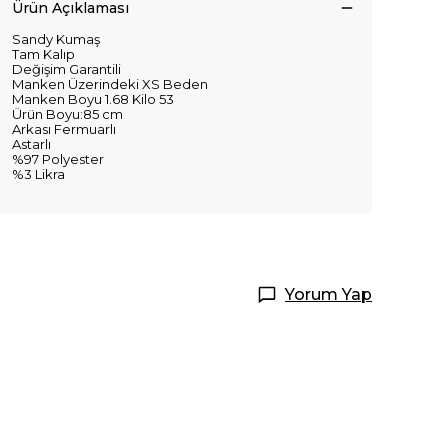
Ürün Açıklaması
Sandy Kumaş
Tam Kalıp
Değişim Garantili
Manken Üzerindeki XS Beden
Manken Boyu 1.68 Kilo 53
Ürün Boyu:85 cm
Arkası Fermuarlı
Astarlı
%97 Polyester
%3 Likra
Yorum Yap