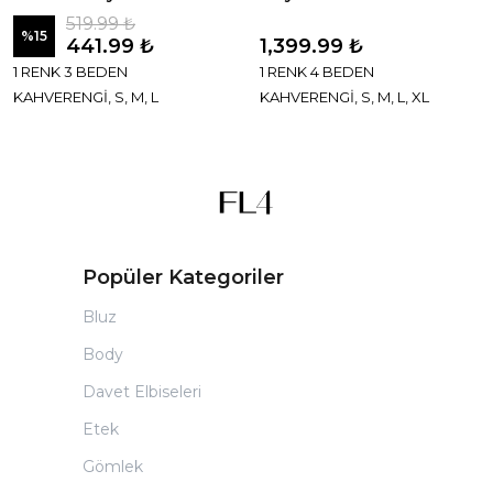
519.99 ₺
%
15
441.99 ₺
1,399.99 ₺
1 RENK 3 BEDEN
1 RENK 4 BEDEN
KAHVERENGİ, S, M, L
KAHVERENGİ, S, M, L, XL
Popüler Kategoriler
Bluz
Body
Davet Elbiseleri
Etek
Gömlek