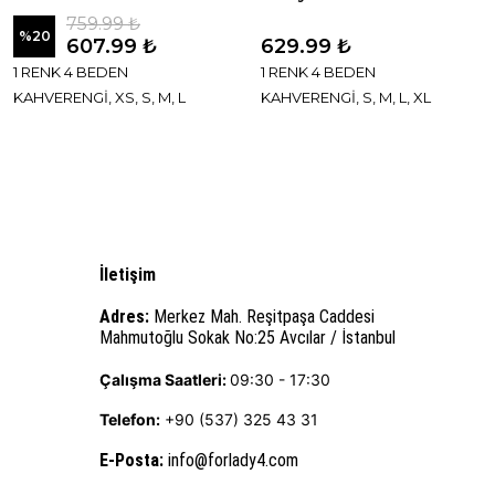
759.99 ₺
%
20
607.99 ₺
629.99 ₺
1 RENK 4 BEDEN
1 RENK 4 BEDEN
KAHVERENGİ, XS, S, M, L
KAHVERENGİ, S, M, L, XL
İletişim
Adres:
Merkez Mah. Reşitpaşa Caddesi
Mahmutoğlu Sokak No:25 Avcılar / İstanbul
Çalışma Saatleri:
09:30 - 17:30
Telefon:
+90 (537) 325 43 31
E-Posta
:
info@forlady4.com