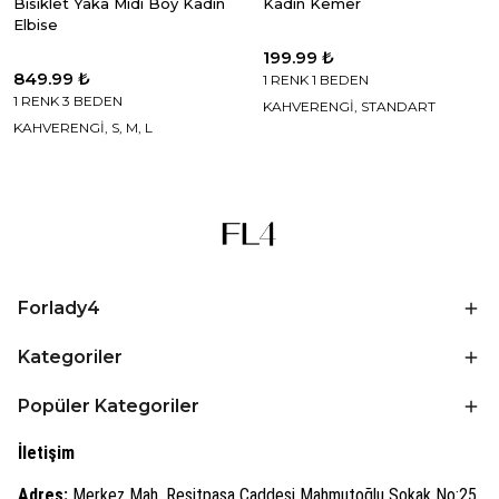
Bisiklet Yaka Midi Boy Kadın
Kadın Kemer
Elbise
199.99 ₺
849.99 ₺
1 RENK 1 BEDEN
1 RENK 3 BEDEN
KAHVERENGİ, STANDART
KAHVERENGİ, S, M, L
Forlady4
Kategoriler
Popüler Kategoriler
İletişim
Adres:
Merkez Mah. Reşitpaşa Caddesi Mahmutoğlu Sokak No:25