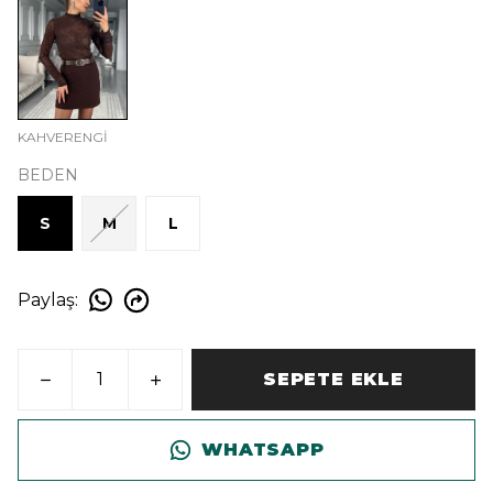
KAHVERENGİ
BEDEN
S
M
L
Paylaş
:
SEPETE EKLE
WHATSAPP