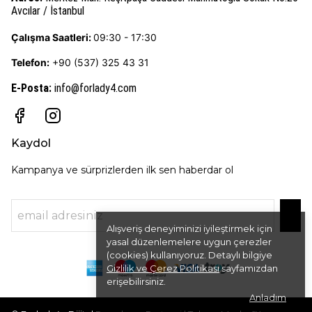
Avcılar / İstanbul
Çalışma Saatleri:
09:30 - 17:30
Telefon:
+90 (537) 325 43 31
E-Posta
:
info@forlady4.com
Kaydol
Kampanya ve sürprizlerden ilk sen haberdar ol
Alışveriş deneyiminizi iyileştirmek için
yasal düzenlemelere uygun çerezler
(cookies) kullanıyoruz. Detaylı bilgiye
Gizlilik ve Çerez Politikası
sayfamızdan
erişebilirsiniz.
Anladım