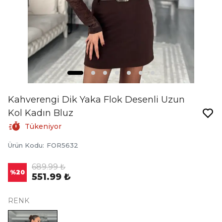
Kahverengi Dik Yaka Flok Desenli Uzun
Kol Kadın Bluz
Tükeniyor
Ürün Kodu
:
FOR5632
689.99 ₺
%
20
551.99 ₺
RENK