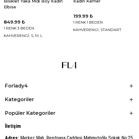
Bisiklet Yaka Midi Boy Kadın
Kadın Kemer
Elbise
199.99 ₺
849.99 ₺
1 RENK 1 BEDEN
1 RENK 3 BEDEN
KAHVERENGİ, STANDART
KAHVERENGİ, S, M, L
Forlady4
Kategoriler
Popüler Kategoriler
İletişim
Adres:
Merkez Mah. Reşitpaşa Caddesi Mahmutoğlu Sokak No:25