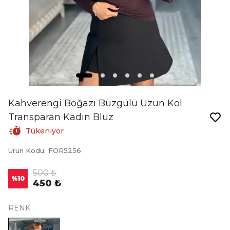
Kahverengi Boğazı Büzgülü Uzun Kol
Transparan Kadın Bluz
Tükeniyor
Ürün Kodu
:
FOR5256
500 ₺
%
10
450 ₺
RENK