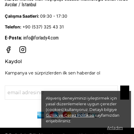
Avcılar / İstanbul
Çalışma Saatleri:
09:30 - 17:30
Telefon:
+90 (537) 325 43 31
E-Posta
:
info@forlady4.com
Kaydol
Kampanya ve sürprizlerden ilk sen haberdar ol
Alışveriş deneyiminizi iyileştirmek için
yasal düzenlemelere uygun çerezler
(cookies) kullanıyoruz. Detaylı bilgiye
Gizlilik ve Çerez Politikası
sayfamızdan
erişebilirsiniz.
Anladım