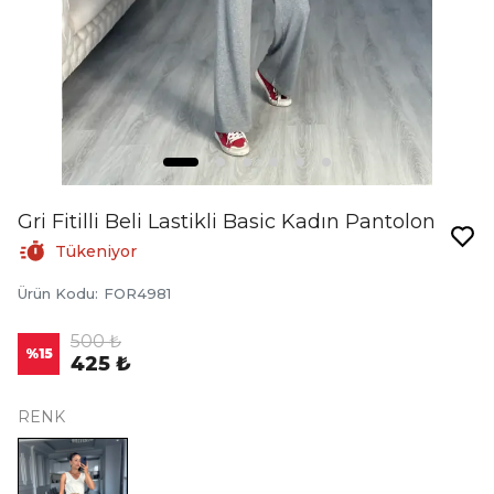
Gri Fitilli Beli Lastikli Basic Kadın Pantolon
Tükeniyor
Ürün Kodu
:
FOR4981
500 ₺
%
15
425 ₺
RENK