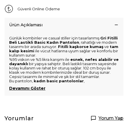
Güvenli Online Ödeme
Ürün Açıklaması
Günlük kombinler ve casual stiller için tasarlanmış
Gri Fitilli
Beli Lastikli Basic Kadın Pantolon
, rahatlığı ve modern
tasarımı bir arada sunuyor.
Fitilli kaşkorse kumaş
ve
tam
kalıp kesimi
ile vücut hatlarına uyum sağlar ve konforlu bir
kullanım sunar.
%95 viskon ve %5 likra karışımı ile
esnek, nefes alabilir ve
dayanıklı
bir yapıya sahiptir. Beli lastikli tasarımı sayesinde
kolay kullanım ve rahat bir oturuş sağlar. 102 cm boyu ile
klasik ve modern kombinlerinizde ideal bir duruş sunar.
Cepsiz tasarımı ile minimal ve şık bir stil tamamlar.
Bu pantolon,
kadın basic pantolonlar
,
Devamını Göster
Yorumlar
Yorum Yap