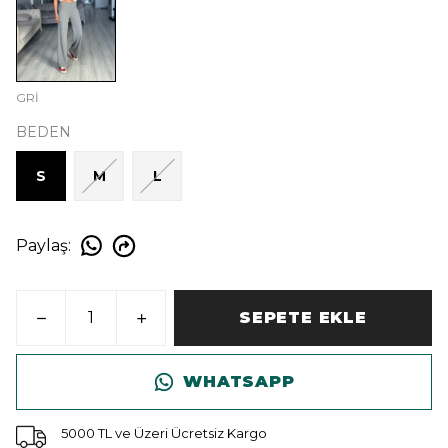
GRİ
BEDEN
S
M
L
Paylaş
:
SEPETE EKLE
WHATSAPP
5000 TL ve Üzeri Ücretsiz Kargo