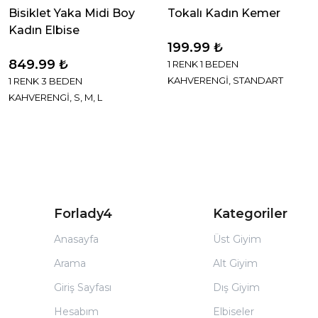
Bisiklet Yaka Midi Boy
Tokalı Kadın Kemer
Kadın Elbise
199.99 ₺
849.99 ₺
1 RENK 1 BEDEN
KAHVERENGİ, STANDART
1 RENK 3 BEDEN
KAHVERENGİ, S, M, L
Forlady4
Kategoriler
Anasayfa
Üst Giyim
Arama
Alt Giyim
Giriş Sayfası
Dış Giyim
Hesabım
Elbiseler