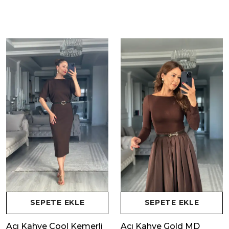
SEPETE EKLE
SEPETE EKLE
Acı Kahve Cool Kemerli
Acı Kahve Gold MD