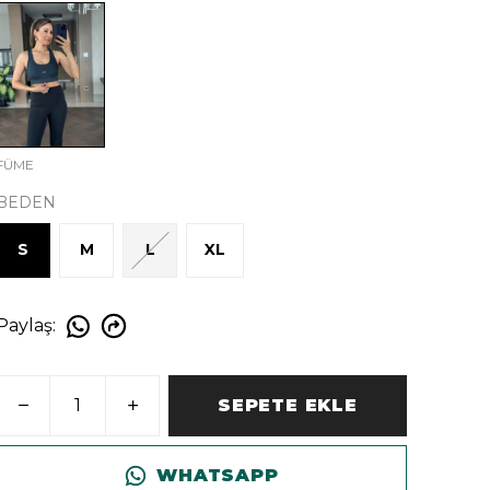
FÜME
BEDEN
S
M
L
XL
Paylaş
:
SEPETE EKLE
WHATSAPP