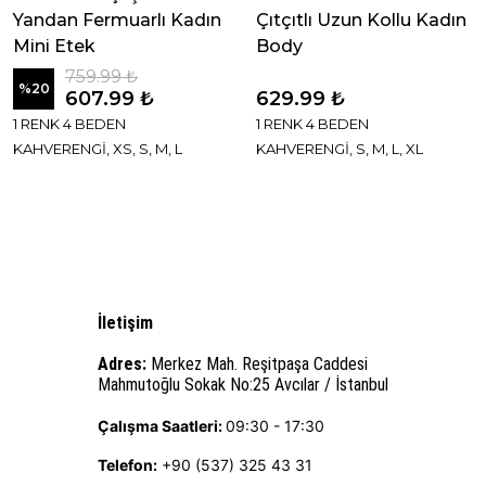
Yandan Fermuarlı Kadın
Çıtçıtlı Uzun Kollu Kadın
Mini Etek
Body
759.99 ₺
%
20
607.99 ₺
629.99 ₺
1 RENK 4 BEDEN
1 RENK 4 BEDEN
KAHVERENGİ, XS, S, M, L
KAHVERENGİ, S, M, L, XL
İletişim
Adres:
Merkez Mah. Reşitpaşa Caddesi
Mahmutoğlu Sokak No:25 Avcılar / İstanbul
Çalışma Saatleri:
09:30 - 17:30
Telefon:
+90 (537) 325 43 31