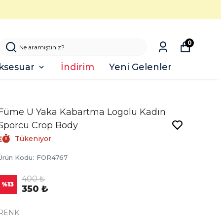
0
ksesuar
İndirim
Yeni Gelenler
Füme U Yaka Kabartma Logolu Kadın
Sporcu Crop Body
Tükeniyor
Ürün Kodu
:
FOR4767
400 ₺
%
13
350 ₺
RENK