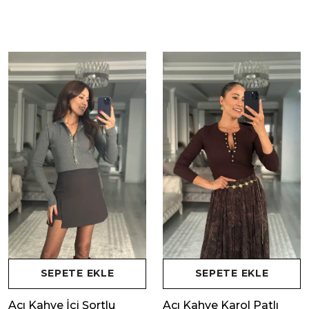
SEPETE EKLE
SEPETE EKLE
Acı Kahve İçi Şortlu
Acı Kahve Karol Patlı