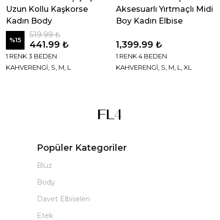
Uzun Kollu Kaşkorse
Aksesuarlı Yırtmaçlı Midi
Kadın Body
Boy Kadın Elbise
519.99 ₺
%
15
441.99 ₺
1,399.99 ₺
1 RENK 3 BEDEN
1 RENK 4 BEDEN
KAHVERENGİ, S, M, L
KAHVERENGİ, S, M, L, XL
Popüler Kategoriler
Bluz
Body
Davet Elbiseleri
Etek