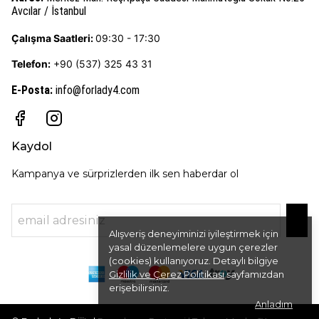
Avcılar / İstanbul
Çalışma Saatleri:
09:30 - 17:30
Telefon:
+90 (537) 325 43 31
E-Posta
:
info@forlady4.com
Kaydol
Kampanya ve sürprizlerden ilk sen haberdar ol
Alışveriş deneyiminizi iyileştirmek için
yasal düzenlemelere uygun çerezler
(cookies) kullanıyoruz. Detaylı bilgiye
Gizlilik ve Çerez Politikası
sayfamızdan
erişebilirsiniz.
Anladım