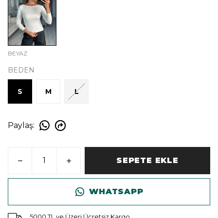
BEYAZ
BEDEN
S
M
L
Paylaş
:
SEPETE EKLE
WHATSAPP
5000 TL ve Üzeri Ücretsiz Kargo