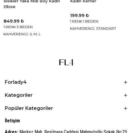
Bisiklet Yaka Midi Boy Kadın
Kadın Kemer
Elbise
199.99 ₺
849.99 ₺
1 RENK 1 BEDEN
1 RENK 3 BEDEN
KAHVERENGİ, STANDART
KAHVERENGİ, S, M, L
Forlady4
Kategoriler
Popüler Kategoriler
İletişim
Adres:
Merkez Mah. Reşitpaşa Caddesi Mahmutoğlu Sokak No:25