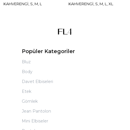
KAHVERENGİ, S, M, L
KAHVERENGİ, S, M, L, XL
Popüler Kategoriler
Bluz
Body
Davet Elbiseleri
Etek
Gömlek
Jean Pantolon
Mini Elbiseler