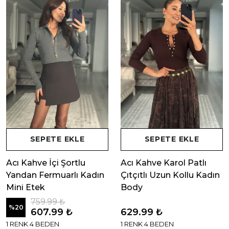
SEPETE EKLE
SEPETE EKLE
Acı Kahve İçi Şortlu
Acı Kahve Karol Patlı
Yandan Fermuarlı Kadın
Çıtçıtlı Uzun Kollu Kadın
Mini Etek
Body
759.99 ₺
%
20
607.99 ₺
629.99 ₺
1 RENK 4 BEDEN
1 RENK 4 BEDEN