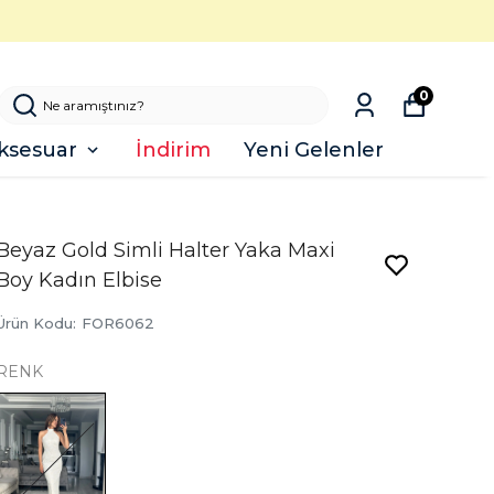
0
ksesuar
İndirim
Yeni Gelenler
Beyaz Gold Simli Halter Yaka Maxi
Boy Kadın Elbise
Ürün Kodu
:
FOR6062
RENK