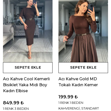
SEPETE EKLE
SEPETE EKLE
Acı Kahve Cool Kemerli
Acı Kahve Gold MD
Bisiklet Yaka Midi Boy
Tokalı Kadın Kemer
Kadın Elbise
199.99 ₺
849.99 ₺
1 RENK 1 BEDEN
KAHVERENGİ, STANDART
1 RENK 3 BEDEN