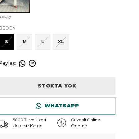
BEYAZ
BEDEN
S
M
L
XL
Paylaş
:
STOKTA YOK
WHATSAPP
5000 TL ve Üzeri
Güvenli Online
Ücretsiz Kargo
Ödeme