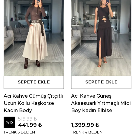
SEPETE EKLE
SEPETE EKLE
Acı Kahve Gümüş Çıtçıtlı
Acı Kahve Güneş
Uzun Kollu Kaşkorse
Aksesuarlı Yırtmaçlı Midi
Kadın Body
Boy Kadın Elbise
519.99 ₺
%
15
441.99 ₺
1,399.99 ₺
1 RENK 3 BEDEN
1 RENK 4 BEDEN