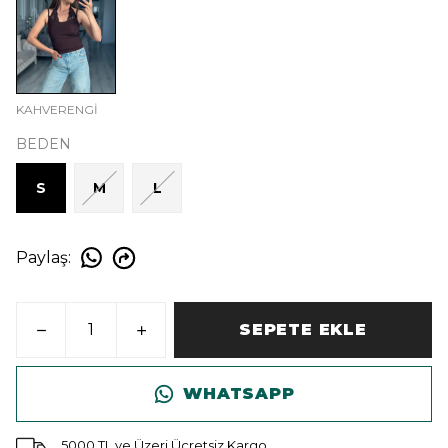
KAHVERENGİ
BEDEN
S
M
L
Paylaş
:
SEPETE EKLE
WHATSAPP
5000 TL ve Üzeri Ücretsiz Kargo