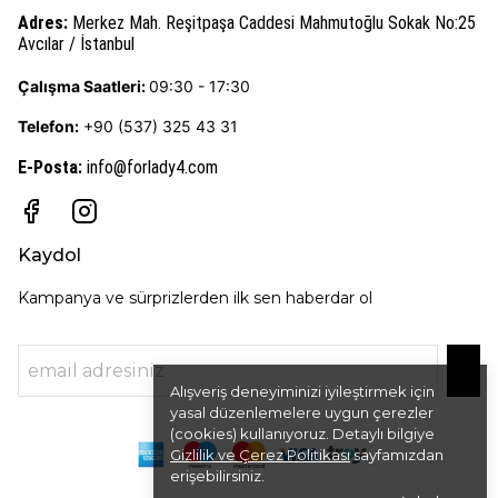
Adres:
Merkez Mah. Reşitpaşa Caddesi Mahmutoğlu Sokak No:25
Avcılar / İstanbul
Çalışma Saatleri:
09:30 - 17:30
Telefon:
+90 (537) 325 43 31
E-Posta
:
info@forlady4.com
Kaydol
Kampanya ve sürprizlerden ilk sen haberdar ol
Alışveriş deneyiminizi iyileştirmek için
yasal düzenlemelere uygun çerezler
(cookies) kullanıyoruz. Detaylı bilgiye
Gizlilik ve Çerez Politikası
sayfamızdan
erişebilirsiniz.