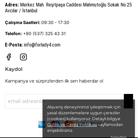
Adres:
Merkez Mah. Reşitpaşa Caddesi Mahmutoğlu Sokak No:25
Avcılar / İstanbul
Çalışma Saatleri:
09:30 - 17:30
Telefon:
+90 (537) 325 43 31
E-Posta
:
info@forlady4.com
Kaydol
Kampanya ve sürprizlerden ilk sen haberdar ol
Alışveriş deneyiminizi iyileştirmek için
yasal düzenlemelere uygun çerezler
(cookies) kullanıyoruz. Detaylı bilgiye
Gizlilik ve Çerez Politikası
sayfamızdan
erişebilirsiniz.
Anladım