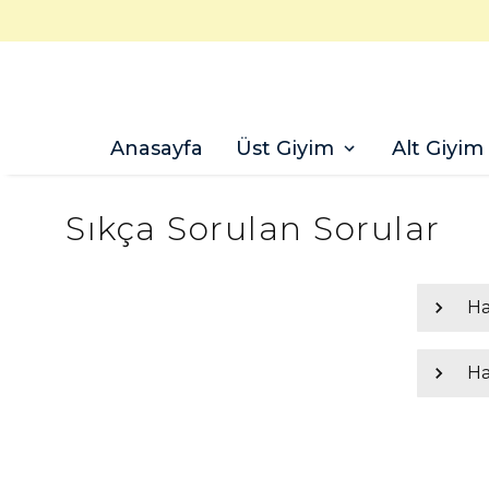
5000 TL üzeri ücretsiz k
Anasayfa
Üst Giyim
Alt Giyim
Sıkça Sorulan Sorular
Ha
Ha