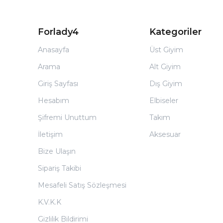
Forlady4
Kategoriler
Anasayfa
Üst Giyim
Arama
Alt Giyim
Giriş Sayfası
Dış Giyim
Hesabım
Elbiseler
Şifremi Unuttum
Takım
İletişim
Aksesuar
Bize Ulaşın
Sipariş Takibi
Mesafeli Satış Sözleşmesi
K.V.K.K
Gizlilik Bildirimi