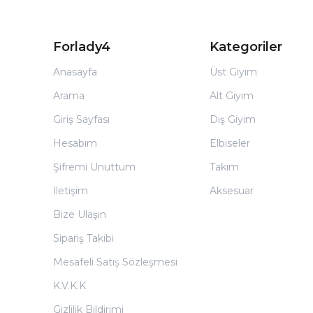
Forlady4
Kategoriler
Anasayfa
Üst Giyim
Arama
Alt Giyim
Giriş Sayfası
Dış Giyim
Hesabım
Elbiseler
Şifremi Unuttum
Takım
İletişim
Aksesuar
Bize Ulaşın
Sipariş Takibi
Mesafeli Satış Sözleşmesi
K.V.K.K
Gizlilik Bildirimi