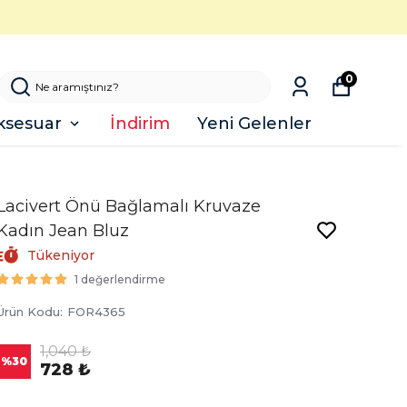
0
ksesuar
İndirim
Yeni Gelenler
Lacivert Önü Bağlamalı Kruvaze
Kadın Jean Bluz
Tükeniyor
1 değerlendirme
Ürün Kodu
:
FOR4365
1,040 ₺
%
30
728 ₺