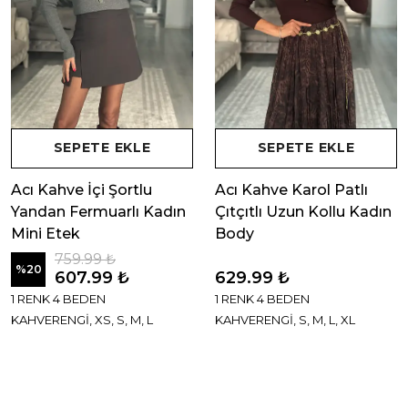
SEPETE EKLE
SEPETE EKLE
Acı Kahve İçi Şortlu
Acı Kahve Karol Patlı
Yandan Fermuarlı Kadın
Çıtçıtlı Uzun Kollu Kadın
Mini Etek
Body
759.99 ₺
%
20
607.99 ₺
629.99 ₺
1 RENK 4 BEDEN
1 RENK 4 BEDEN
KAHVERENGİ, XS, S, M, L
KAHVERENGİ, S, M, L, XL