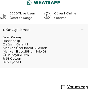
WHATSAPP
5000 TL ve Üzeri
Güvenli Online
Ücretsiz Kargo
Ödeme
Ürün Açıklaması
Jean Kumaş
Rahat Kalıp
Değişim Garantil
Manken Üzerindeki S Beden
Manken Boyu:168 cm Kilo:54
Ürün Boyu:76 cm
%63 Cotton
%37 Lyocell
Yorum Yap