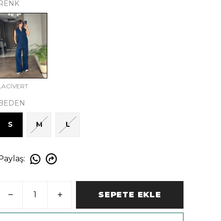
RENK
LACİVERT
BEDEN
S
M
L
Paylaş
:
SEPETE EKLE