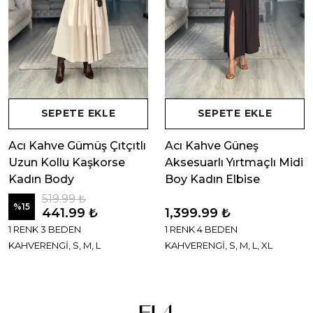
SEPETE EKLE
SEPETE EKLE
Acı Kahve Gümüş Çıtçıtlı
Acı Kahve Güneş
Uzun Kollu Kaşkorse
Aksesuarlı Yırtmaçlı Midi
Kadın Body
Boy Kadın Elbise
519.99 ₺
%
15
441.99 ₺
1,399.99 ₺
1 RENK 3 BEDEN
1 RENK 4 BEDEN
KAHVERENGİ, S, M, L
KAHVERENGİ, S, M, L, XL