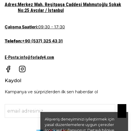
Adres:
Merkez Mah. Reşitpaşa Caddesi Mahmutoğlu Sokak
No:25 Avcılar / İstanbul
Çalışma Saatleri:
09:30 - 17:30
Telefon:
+90 (537) 325 43 31
E-Posta
:
info@forlady4.com
Kaydol
Kampanya ve sürprizlerden ilk sen haberdar ol
Alışveriş deneyiminizi iyileştirmek için
yasal düzenlemelere uygun çerezler
(cookies) kullanıyoruz. Detaylı bilgiye