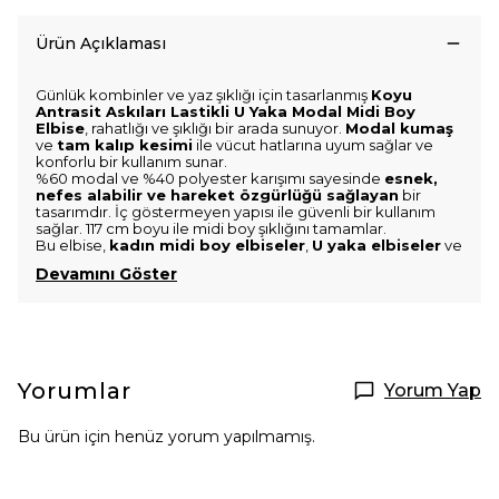
Ürün Açıklaması
Günlük kombinler ve yaz şıklığı için tasarlanmış
Koyu
Antrasit Askıları Lastikli U Yaka Modal Midi Boy
Elbise
, rahatlığı ve şıklığı bir arada sunuyor.
Modal kumaş
ve
tam kalıp kesimi
ile vücut hatlarına uyum sağlar ve
konforlu bir kullanım sunar.
%60 modal ve %40 polyester karışımı sayesinde
esnek,
nefes alabilir ve hareket özgürlüğü sağlayan
bir
tasarımdır. İç göstermeyen yapısı ile güvenli bir kullanım
sağlar. 117 cm boyu ile midi boy şıklığını tamamlar.
Bu elbise,
kadın midi boy elbiseler
,
U yaka elbiseler
ve
Devamını Göster
Yorumlar
Yorum Yap
Bu ürün için henüz yorum yapılmamış.