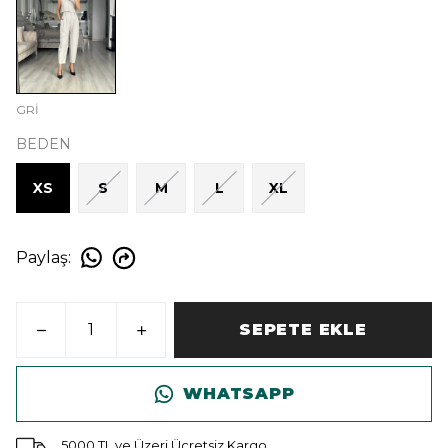
GRİ
BEDEN
XS
S
M
L
XL
Paylaş
:
SEPETE EKLE
WHATSAPP
5000 TL ve Üzeri Ücretsiz Kargo