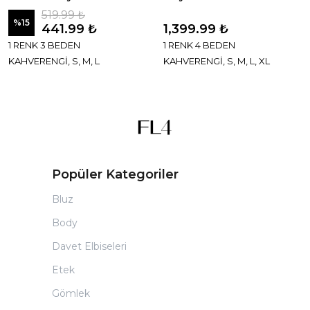
519.99 ₺
%
15
441.99 ₺
1,399.99 ₺
1 RENK 3 BEDEN
1 RENK 4 BEDEN
KAHVERENGİ, S, M, L
KAHVERENGİ, S, M, L, XL
Popüler Kategoriler
Bluz
Body
Davet Elbiseleri
Etek
Gömlek