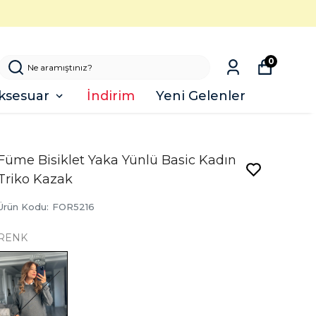
0
ksesuar
İndirim
Yeni Gelenler
Füme Bisiklet Yaka Yünlü Basic Kadın
Triko Kazak
Ürün Kodu
:
FOR5216
RENK