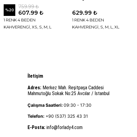
759.99 ₺
%
20
607.99 ₺
629.99 ₺
1 RENK 4 BEDEN
1 RENK 4 BEDEN
KAHVERENGİ, XS, S, M, L
KAHVERENGİ, S, M, L, XL
İletişim
Adres:
Merkez Mah. Reşitpaşa Caddesi
Mahmutoğlu Sokak No:25 Avcılar / İstanbul
Çalışma Saatleri:
09:30 - 17:30
Telefon:
+90 (537) 325 43 31
E-Posta
:
info@forlady4.com