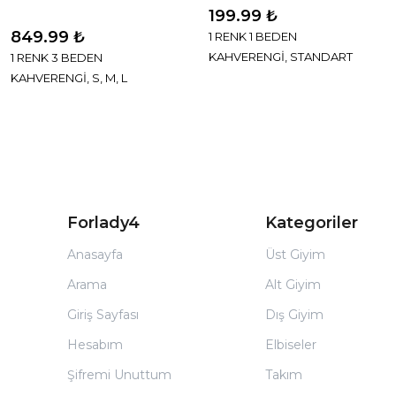
199.99 ₺
849.99 ₺
1 RENK 1 BEDEN
KAHVERENGİ, STANDART
1 RENK 3 BEDEN
KAHVERENGİ, S, M, L
Forlady4
Kategoriler
Anasayfa
Üst Giyim
Arama
Alt Giyim
Giriş Sayfası
Dış Giyim
Hesabım
Elbiseler
Şifremi Unuttum
Takım