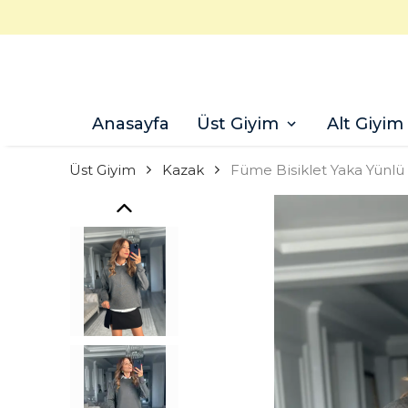
Anasayfa
Üst Giyim
Alt Giyim
Üst Giyim
Kazak
Füme Bisiklet Yaka Yünlü