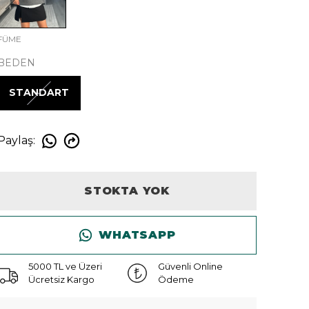
FÜME
BEDEN
STANDART
Paylaş
:
STOKTA YOK
WHATSAPP
5000 TL ve Üzeri
Güvenli Online
Ücretsiz Kargo
Ödeme