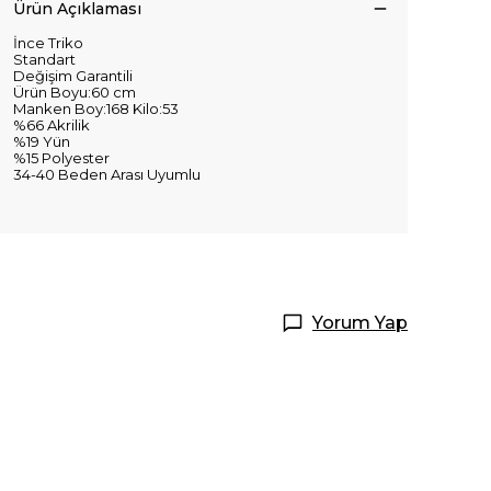
Ürün Açıklaması
İnce Triko
Standart
Değişim Garantili
Ürün Boyu:60 cm
Manken Boy:168 Kilo:53
%66 Akrilik
%19 Yün
%15 Polyester
34-40 Beden Arası Uyumlu
Yorum Yap