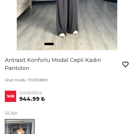
Antrasit Konforlu Modal Cepli Kadın
Pantolon
Ürün Kodu
:
FOR5869
1,049.99 ₺
%
10
944.99 ₺
RENK