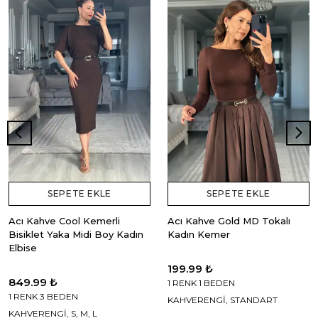
SEPETE EKLE
SEPETE EKLE
Acı Kahve Cool Kemerli
Acı Kahve Gold MD Tokalı
Bisiklet Yaka Midi Boy Kadın
Kadın Kemer
Elbise
199.99 ₺
849.99 ₺
1 RENK 1 BEDEN
1 RENK 3 BEDEN
KAHVERENGİ, STANDART
KAHVERENGİ, S, M, L